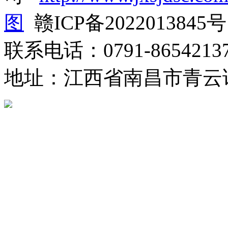
图
赣ICP备2022013845号
联系电话：0791-8654213
地址：江西省南昌市青云