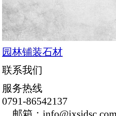
园林铺装石材
联系我们
服务热线
0791-86542137
邮箱：info@jxsjdsc.co