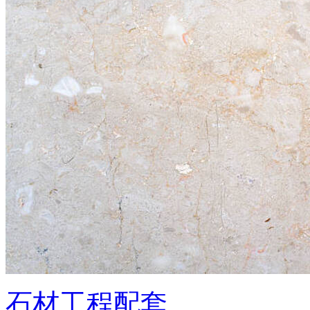
石材工程配套