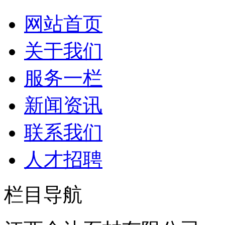
网站首页
关于我们
服务一栏
新闻资讯
联系我们
人才招聘
栏目导航