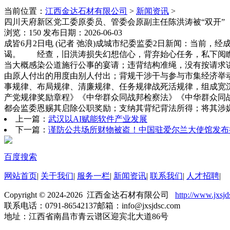
当前位置：
江西金达石材有限公司
>
新闻资讯
>
四川天府新区党工委原委员、管委会原副主任陈洪涛被“双开”
浏览：150 发布日期：2026-06-03
成皆6月2日电 (记者 弛浪)成城市纪委监委2日新闻：当前
谒。 经查，旧洪涛损失幻想信心，背弃始心任务，私下阅瞧
当大概感染公道施行公事的宴请；违背结构准绳，没有按请求
由原人付出的用度由别人付出；背规干涉干与参与市集经济举
事规律、布局规律、清廉规律、任务规律战死活规律，组成宽沉
产党规律奖励章程》《中华群众同战邦检察法》《中华群众同
都会监委恩赐其启除公职奖励；支纳其背纪背法所得；将其涉嫌
上一篇：
武汉以AI赋能软件产业发展
下一篇：
谨防公共场所财物被盗！中国驻爱尔兰大使馆发布
百度搜索
网站首页
|
关于我们
|
服务一栏
|
新闻资讯
|
联系我们
|
人才招聘
|
Copyright © 2024-2026 江西金达石材有限公司
http://www.jxsj
联系电话：0791-86542137
邮箱：info@jxsjdsc.com
地址：江西省南昌市青云谱区迎宾北大道86号