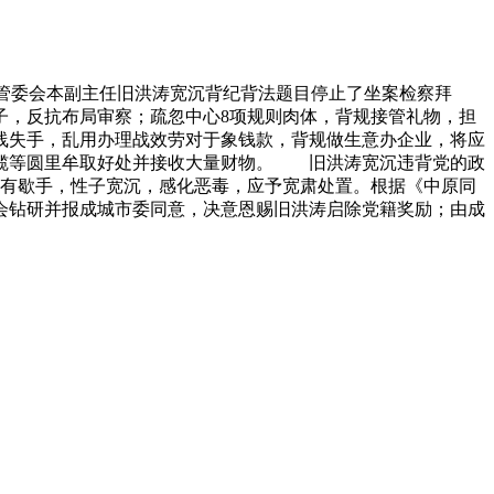
员、管委会本副主任旧洪涛宽沉背纪背法题目停止了坐案检察拜
，反抗布局审察；疏忽中心8项规则肉体，背规接管礼物，担
线失手，乱用办理战效劳对于象钱款，背规做生意办企业，将应
启揽等圆里牟取好处并接收大量财物。 旧洪涛宽沉违背党的政
没有歇手，性子宽沉，感化恶毒，应予宽肃处置。根据《中原同
会钻研并报成城市委同意，决意恩赐旧洪涛启除党籍奖励；由成