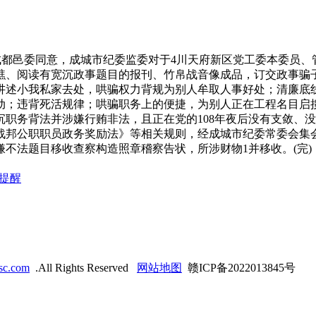
，经成都邑委同意，成城市纪委监委对于4川天府新区党工委本委
、阅读有宽沉政事题目的报刊、竹帛战音像成品，订交政事骗子
讲述小我私家去处，哄骗权力背规为别人牟取人事好处；清廉底
动；违背死活规律；哄骗职务上的便捷，为别人正在工程名目
职务背法并涉嫌行贿非法，且正在党的108年夜后没有支敛、
战邦公职职员政务奖励法》等相关规则，经成城市纪委常委会集
不法题目移收查察构造照章稽察告状，所涉财物1并移收。(完)
提醒
dsc.com
.All Rights Reserved
网站地图
赣ICP备2022013845号